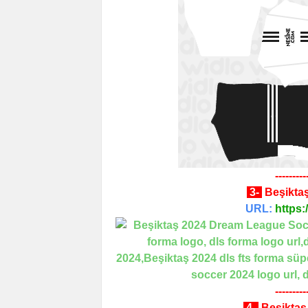
---------
3-
Beşikta
URL:
https:
---------
4-
Beşiktaş