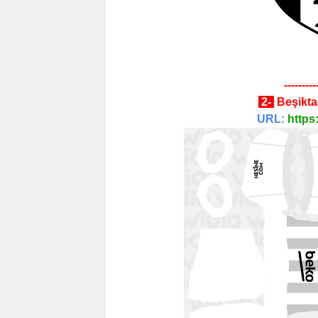
---------
2-
Beşikt
URL:
https