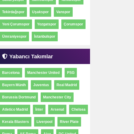
Tekirdağspor
Uşakspor
Vanspor
Yeni Çorumspor
Yozgatspor
Çorumspor
Ümraniyespor
İstanbulspor
Yabancı Takımlar
Barcelona
Manchester United
PSG
Bayern Münih
Juventus
Real Madrid
Borussia Dortmund
Manchester City
Atletico Madrid
İnter
Arsenal
Chelsea
Kerala Blasters
Liverpool
River Plate