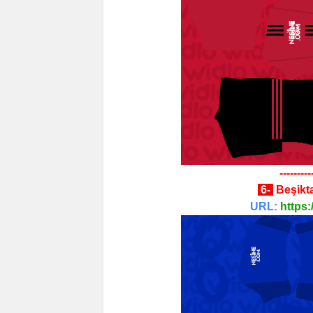
---------
6-
Beşikt
URL:
https: