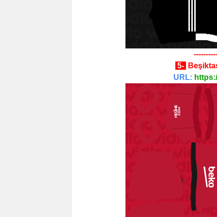
---------
5-
Beşikta
URL:
https: