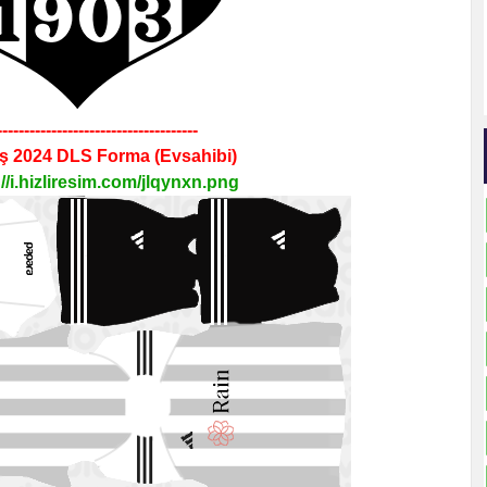
-------------------------------------
aş 2024
DLS
Forma
(Evsahibi)
://i.hizliresim.com/jlqynxn.png