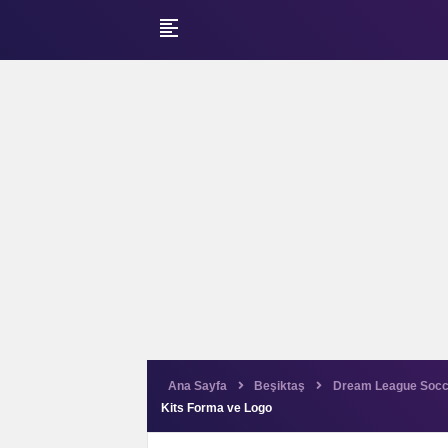
format_align_left
Ana Sayfa
Beşiktaş
Dream League Socc
Kits Forma ve Logo