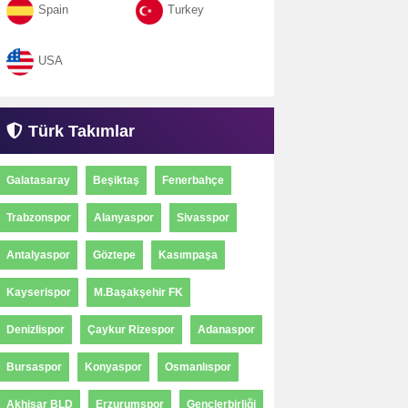
Spain
Turkey
USA
Türk Takımlar
Galatasaray
Beşiktaş
Fenerbahçe
Trabzonspor
Alanyaspor
Sivasspor
Antalyaspor
Göztepe
Kasımpaşa
Kayserispor
M.Başakşehir FK
Denizlispor
Çaykur Rizespor
Adanaspor
Bursaspor
Konyaspor
Osmanlıspor
Akhisar BLD
Erzurumspor
Gençlerbirliği