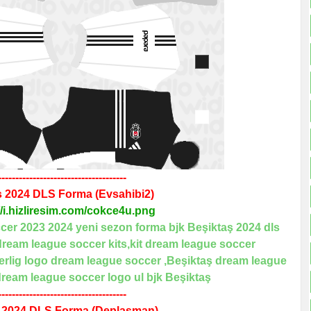
-------------------------------------
ş 2024
DLS
Forma
(Evsahibi2)
//i.hizliresim.com/cokce4u.png
-------------------------------------
 2024
DLS
Forma
(Deplasman)