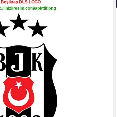
Beşiktaş DLS LOGO
://i.hizliresim.com/apktfif.png