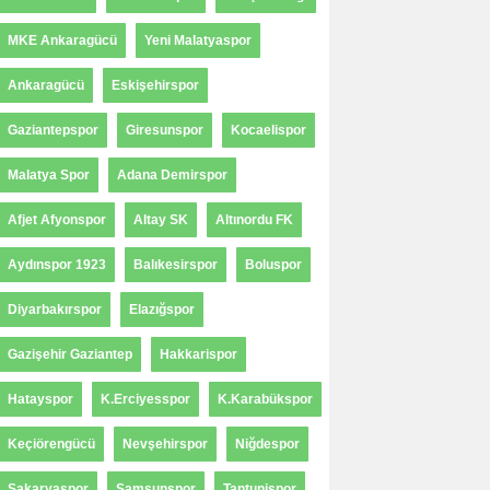
MKE Ankaragücü
Yeni Malatyaspor
Ankaragücü
Eskişehirspor
Gaziantepspor
Giresunspor
Kocaelispor
Malatya Spor
Adana Demirspor
Afjet Afyonspor
Altay SK
Altınordu FK
Aydınspor 1923
Balıkesirspor
Boluspor
Diyarbakırspor
Elazığspor
Gazişehir Gaziantep
Hakkarispor
Hatayspor
K.Erciyesspor
K.Karabükspor
Keçiörengücü
Nevşehirspor
Niğdespor
Sakaryaspor
Samsunspor
Tantunispor