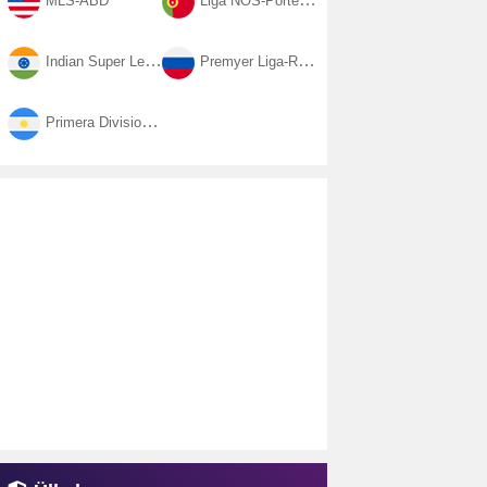
MLS-ABD
Liga NOS-Portekiz
Indian Super League-Hindistan
Premyer Liga-Rusya
Primera Division-Arjantin