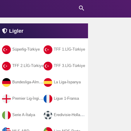
search
Ligler
Süperlig-Türkiye
TFF 1.LİG-Türkiye
TFF 2.LİG-Türkiye
TFF 3.LİG-Türkiye
Bundesliga-Almanya
La Liga-İspanya
Premier Lig-İngiltere
Ligue 1-Fransa
Serie A-İtalya
Eredivisie-Hollanda