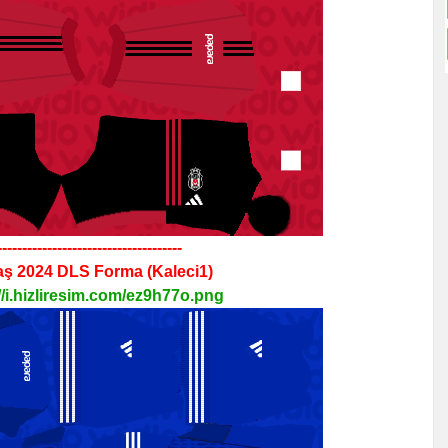
-------------------------------------
aş 2024
DLS
Forma
(Kaleci1)
//i.hizliresim.com/ez9h77o.png