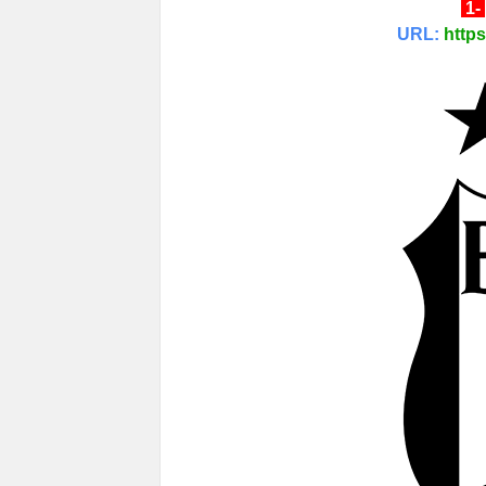
1-
URL:
https