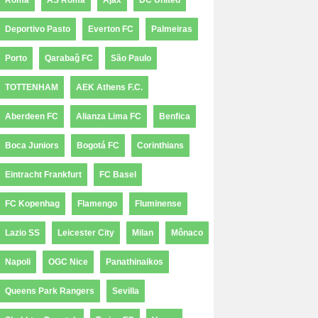
Roma
AS Roma
Ajax
DC United
Deportivo Pasto
Everton FC
Palmeiras
Porto
Qarabağ FC
São Paulo
TOTTENHAM
AEK Athens F.C.
Aberdeen FC
Alianza Lima FC
Benfica
Boca Juniors
Bogotá FC
Corinthians
Eintracht Frankfurt
FC Basel
FC Kopenhag
Flamengo
Fluminense
Lazio SS
Leicester City
Milan
Mônaco
Napoli
OGC Nice
Panathinaikos
Queens Park Rangers
Sevilla