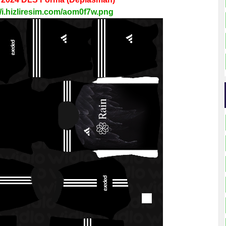
//i.hizliresim.com/aom0f7w.png