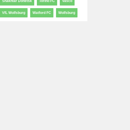
Shakhtar Donetsk
Torino FC
Vasco
VfL Wolfsburg
Watford FC
Wolfsburg