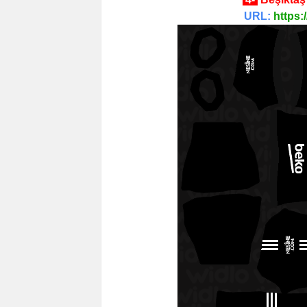
URL:
https: