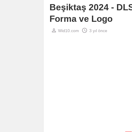
Beşiktaş 2024 - DL
Forma ve Logo
perm_identity
schedule
Wid10.com
3 yıl önce