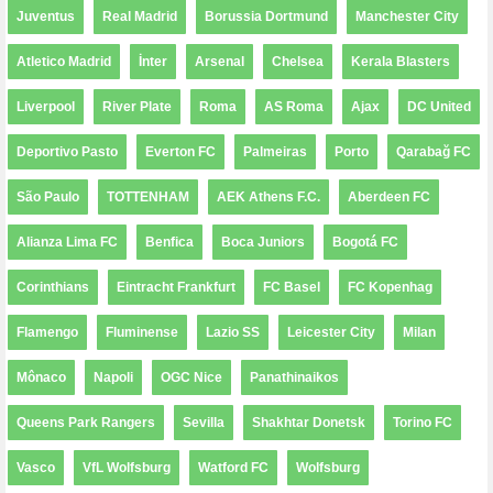
Juventus
Real Madrid
Borussia Dortmund
Manchester City
Atletico Madrid
İnter
Arsenal
Chelsea
Kerala Blasters
Liverpool
River Plate
Roma
AS Roma
Ajax
DC United
Deportivo Pasto
Everton FC
Palmeiras
Porto
Qarabağ FC
São Paulo
TOTTENHAM
AEK Athens F.C.
Aberdeen FC
Alianza Lima FC
Benfica
Boca Juniors
Bogotá FC
Corinthians
Eintracht Frankfurt
FC Basel
FC Kopenhag
Flamengo
Fluminense
Lazio SS
Leicester City
Milan
Mônaco
Napoli
OGC Nice
Panathinaikos
Queens Park Rangers
Sevilla
Shakhtar Donetsk
Torino FC
Vasco
VfL Wolfsburg
Watford FC
Wolfsburg