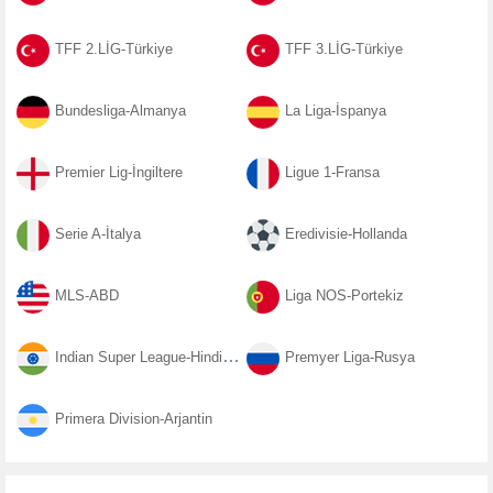
TFF 2.LİG-Türkiye
TFF 3.LİG-Türkiye
Bundesliga-Almanya
La Liga-İspanya
Premier Lig-İngiltere
Ligue 1-Fransa
Serie A-İtalya
Eredivisie-Hollanda
MLS-ABD
Liga NOS-Portekiz
Indian Super League-Hindistan
Premyer Liga-Rusya
Primera Division-Arjantin