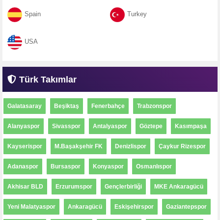
Spain
Turkey
USA
Türk Takımlar
Galatasaray
Beşiktaş
Fenerbahçe
Trabzonspor
Alanyaspor
Sivasspor
Antalyaspor
Göztepe
Kasımpaşa
Kayserispor
M.Başakşehir FK
Denizlispor
Çaykur Rizespor
Adanaspor
Bursaspor
Konyaspor
Osmanlıspor
Akhisar BLD
Erzurumspor
Gençlerbirliği
MKE Ankaragücü
Yeni Malatyaspor
Ankaragücü
Eskişehirspor
Gaziantepspor