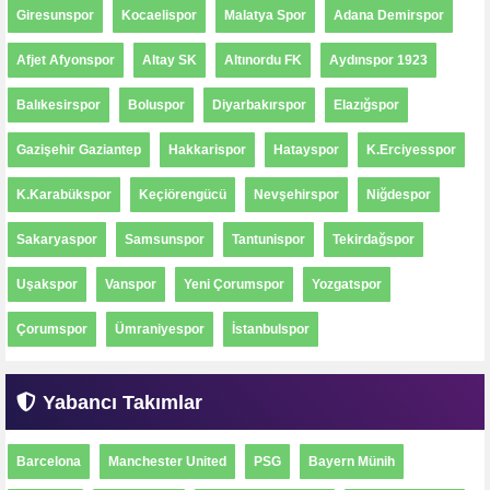
Giresunspor
Kocaelispor
Malatya Spor
Adana Demirspor
Afjet Afyonspor
Altay SK
Altınordu FK
Aydınspor 1923
Balıkesirspor
Boluspor
Diyarbakırspor
Elazığspor
Gazişehir Gaziantep
Hakkarispor
Hatayspor
K.Erciyesspor
K.Karabükspor
Keçiörengücü
Nevşehirspor
Niğdespor
Sakaryaspor
Samsunspor
Tantunispor
Tekirdağspor
Uşakspor
Vanspor
Yeni Çorumspor
Yozgatspor
Çorumspor
Ümraniyespor
İstanbulspor
Yabancı Takımlar
Barcelona
Manchester United
PSG
Bayern Münih