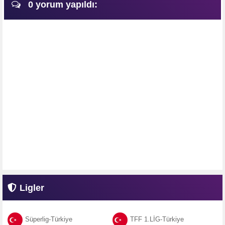
0 yorum yapıldı:
Ligler
Süperlig-Türkiye
TFF 1.LİG-Türkiye