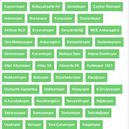
Kayserispor
M.Başakşehir FK
Denizlispor
Çaykur Rizespor
Adanaspor
Bursaspor
Konyaspor
Osmanlıspor
Akhisar BLD
Erzurumspor
Gençlerbirliği
MKE Ankaragücü
Yeni Malatyaspor
Ankaragücü
Eskişehirspor
Gaziantepspor
Giresunspor
Kocaelispor
Malatya Spor
Adana Demirspor
Afjet Afyonspor
Altay SK
Altınordu FK
Aydınspor 1923
Balıkesirspor
Boluspor
Diyarbakırspor
Elazığspor
Gazişehir Gaziantep
Hakkarispor
Hatayspor
K.Erciyesspor
K.Karabükspor
Keçiörengücü
Nevşehirspor
Niğdespor
Sakaryaspor
Samsunspor
Tantunispor
Tekirdağspor
Uşakspor
Vanspor
Yeni Çorumspor
Yozgatspor