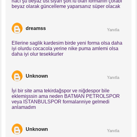
hacı şu beyaz üst siyah şort lu olan formanın çorabı
beyaz olarak güncelleme yaparsanız süper olacak
dreamss
Yanıtla
Ellerine saglik kardesim birde yeni forma olsa daha
iyi olurdu cocacola yerine nike puma amlemi olsa
daha iyi olur tesekkurler
Unknown
Yanıtla
İyi bir site ama tekirdağspor ve niğdespor bile
eklemişssin ama neden BATMAN PETROLSPOR
veya ISTANBULSPOR formalarıniye gelmedi
anlamadım
Unknown
Yanıtla