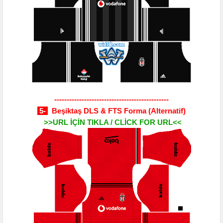
----------------------------------------------
5-
Beşiktaş DLS & FTS Forma
(Alternatif)
>>URL İÇİN TIKLA / CLİCK FOR URL<<