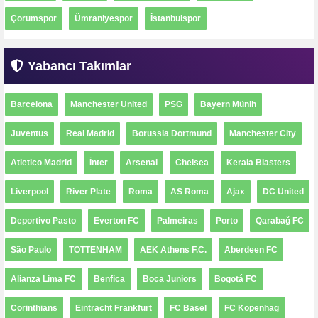
Çorumspor
Ümraniyespor
İstanbulspor
Yabancı Takımlar
Barcelona
Manchester United
PSG
Bayern Münih
Juventus
Real Madrid
Borussia Dortmund
Manchester City
Atletico Madrid
İnter
Arsenal
Chelsea
Kerala Blasters
Liverpool
River Plate
Roma
AS Roma
Ajax
DC United
Deportivo Pasto
Everton FC
Palmeiras
Porto
Qarabağ FC
São Paulo
TOTTENHAM
AEK Athens F.C.
Aberdeen FC
Alianza Lima FC
Benfica
Boca Juniors
Bogotá FC
Corinthians
Eintracht Frankfurt
FC Basel
FC Kopenhag