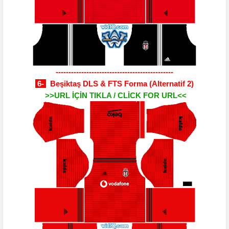
----------------------------------------------
6-
Beşiktaş DLS & FTS Forma
(Alternatif 2)
>>URL İÇİN TIKLA / CLİCK FOR URL<<