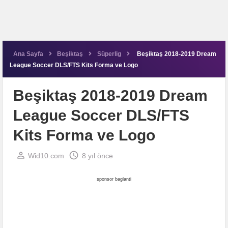
Ana Sayfa
Beşiktaş
Süperlig
Beşiktaş 2018-2019 Dream
League Soccer DLS/FTS Kits Forma ve Logo
Beşiktaş 2018-2019 Dream
League Soccer DLS/FTS
Kits Forma ve Logo
perm_identity
schedule
Wid10.com
8 yıl önce
sponsor baglanti