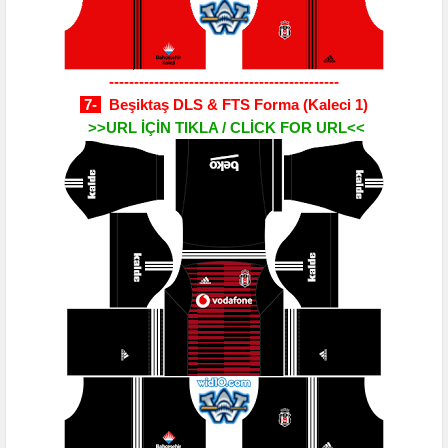
----------------------------------------------
7-
Beşiktaş DLS & FTS Forma
(Kaleci 1)
>>URL İÇİN TIKLA / CLİCK FOR URL<<