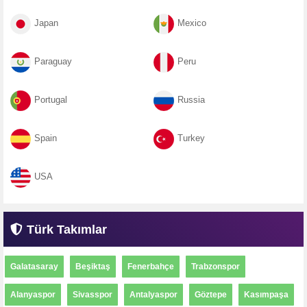
Japan
Mexico
Paraguay
Peru
Portugal
Russia
Spain
Turkey
USA
Türk Takımlar
Galatasaray
Beşiktaş
Fenerbahçe
Trabzonspor
Alanyaspor
Sivasspor
Antalyaspor
Göztepe
Kasımpaşa