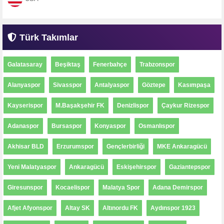
Türk Takımlar
Galatasaray
Beşiktaş
Fenerbahçe
Trabzonspor
Alanyaspor
Sivasspor
Antalyaspor
Göztepe
Kasımpaşa
Kayserispor
M.Başakşehir FK
Denizlispor
Çaykur Rizespor
Adanaspor
Bursaspor
Konyaspor
Osmanlıspor
Akhisar BLD
Erzurumspor
Gençlerbirliği
MKE Ankaragücü
Yeni Malatyaspor
Ankaragücü
Eskişehirspor
Gaziantepspor
Giresunspor
Kocaelispor
Malatya Spor
Adana Demirspor
Afjet Afyonspor
Altay SK
Altınordu FK
Aydınspor 1923