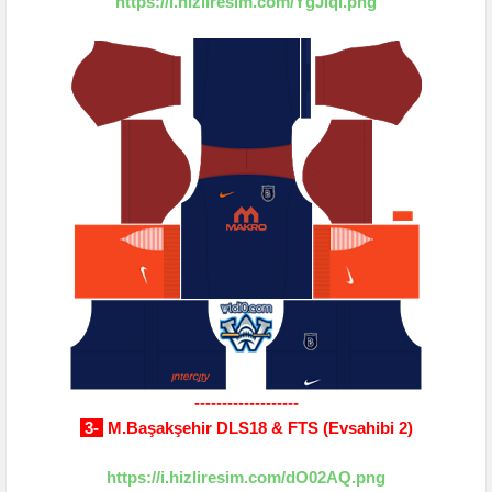
https://i.hizliresim.com/YgJlql.png
-------------------
3-
M.Başakşehir DLS18 & FTS (Evsahibi 2)
https://i.hizliresim.com/dO02AQ.png