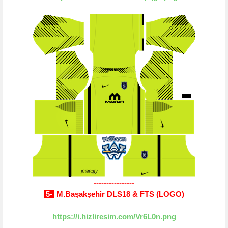
----------------
5-
M.Başakşehir DLS18 & FTS (LOGO)
https://i.hizliresim.com/Vr6L0n.png