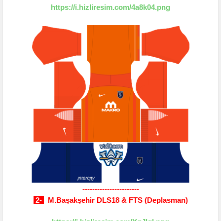
https://i.hizliresim.com/4a8k04.png
-----------------------
2-
M.Başakşehir DLS18 & FTS (Deplasman)