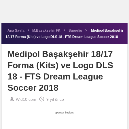
Ana Sayfa
M.Başakşehir FK
Süperlig
Medipol Başakşehir
18/17 Forma (Kits) ve Logo DLS 18 - FTS Dream League Soccer 2018
Medipol Başakşehir 18/17
Forma (Kits) ve Logo DLS
18 - FTS Dream League
Soccer 2018
perm_identity
schedule
Wid10.com
9 yıl önce
sponsor baglanti