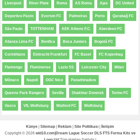
Liverpool
River Plate
Roma
AS Roma
Ajax
DC United
Deportivo Pasto
Everton FC
Palmeiras
Porto
Qarabağ FC
São Paulo
TOTTENHAM
AEK Athens F.C.
Aberdeen FC
Alianza Lima FC
Benfica
Boca Juniors
Bogotá FC
Corinthians
Eintracht Frankfurt
FC Basel
FC Kopenhag
Flamengo
Fluminense
Lazio SS
Leicester City
Milan
Mônaco
Napoli
OGC Nice
Panathinaikos
Queens Park Rangers
Sevilla
Shakhtar Donetsk
Torino FC
Vasco
VfL Wolfsburg
Watford FC
Wolfsburg
Künye
|
Sitemap
|
Reklam
|
Site Politikası
|
İletişim
Copyright ©
2026
wid10.com|Dream Lague Soccer DLS FTS Forma Kits ve
Logo Url
Tüm Hakları Saklıdır |