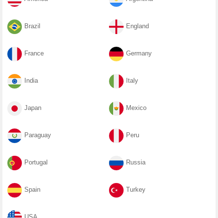
Brazil
England
France
Germany
India
Italy
Japan
Mexico
Paraguay
Peru
Portugal
Russia
Spain
Turkey
USA