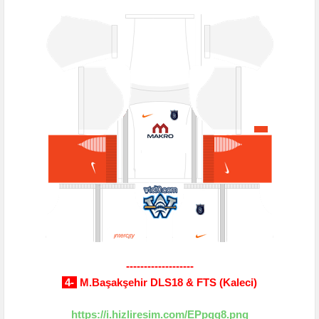
-------------------
4-
M.Başakşehir DLS18 & FTS (Kaleci)
https://i.hizliresim.com/EPpqg8.png