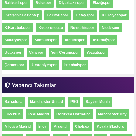
Balıkesirspor
Boluspor
Diyarbakırspor
Elazığspor
Gazişehir Gaziantep
Hakkarispor
Hatayspor
K.Erciyesspor
K.Karabükspor
Keçiörengücü
Nevşehirspor
Niğdespor
Sakaryaspor
Samsunspor
Tantunispor
Tekirdağspor
Uşakspor
Vanspor
Yeni Çorumspor
Yozgatspor
Çorumspor
Ümraniyespor
İstanbulspor
Yabancı Takımlar
Barcelona
Manchester United
PSG
Bayern Münih
Juventus
Real Madrid
Borussia Dortmund
Manchester City
Atletico Madrid
İnter
Arsenal
Chelsea
Kerala Blasters