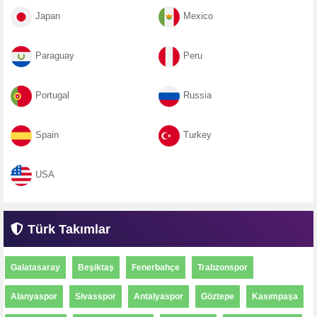
Japan
Mexico
Paraguay
Peru
Portugal
Russia
Spain
Turkey
USA
Türk Takımlar
Galatasaray
Beşiktaş
Fenerbahçe
Trabzonspor
Alanyaspor
Sivasspor
Antalyaspor
Göztepe
Kasımpaşa