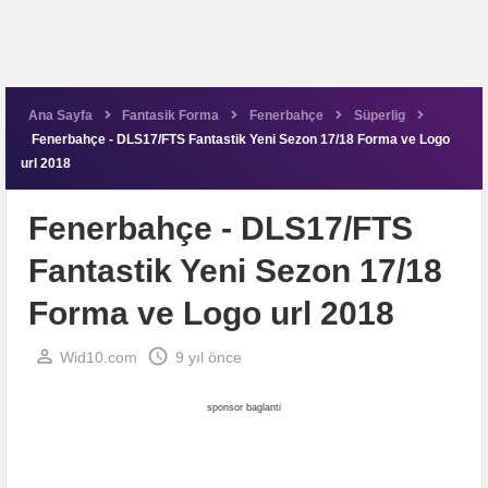
Ana Sayfa
Fantasik Forma
Fenerbahçe
Süperlig
Fenerbahçe - DLS17/FTS Fantastik Yeni Sezon 17/18 Forma ve Logo
url 2018
Fenerbahçe - DLS17/FTS
Fantastik Yeni Sezon 17/18
Forma ve Logo url 2018
perm_identity
schedule
Wid10.com
9 yıl önce
sponsor baglanti