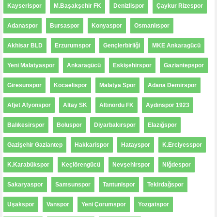
Kayserispor
M.Başakşehir FK
Denizlispor
Çaykur Rizespor
Adanaspor
Bursaspor
Konyaspor
Osmanlıspor
Akhisar BLD
Erzurumspor
Gençlerbirliği
MKE Ankaragücü
Yeni Malatyaspor
Ankaragücü
Eskişehirspor
Gaziantepspor
Giresunspor
Kocaelispor
Malatya Spor
Adana Demirspor
Afjet Afyonspor
Altay SK
Altınordu FK
Aydınspor 1923
Balıkesirspor
Boluspor
Diyarbakırspor
Elazığspor
Gazişehir Gaziantep
Hakkarispor
Hatayspor
K.Erciyesspor
K.Karabükspor
Keçiörengücü
Nevşehirspor
Niğdespor
Sakaryaspor
Samsunspor
Tantunispor
Tekirdağspor
Uşakspor
Vanspor
Yeni Çorumspor
Yozgatspor