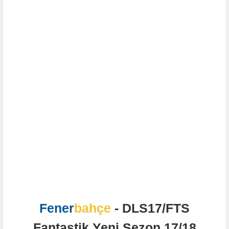
Fener
bahçe
- DLS17/FTS
Fantastik Yeni Sezon 17/18