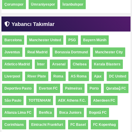
Çorumspor
Ümraniyespor
İstanbulspor
Yabancı Takımlar
Barcelona
Manchester United
PSG
Bayern Münih
Juventus
Real Madrid
Borussia Dortmund
Manchester City
Atletico Madrid
İnter
Arsenal
Chelsea
Kerala Blasters
Liverpool
River Plate
Roma
AS Roma
Ajax
DC United
Deportivo Pasto
Everton FC
Palmeiras
Porto
Qarabağ FC
São Paulo
TOTTENHAM
AEK Athens F.C.
Aberdeen FC
Alianza Lima FC
Benfica
Boca Juniors
Bogotá FC
Corinthians
Eintracht Frankfurt
FC Basel
FC Kopenhag