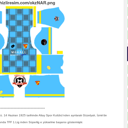
i.hizliresim.com/okzNAR.png
--------------------------------
ü. 14 Haziran 1925 tarihinde Altay Spor Kulübü'nden ayrılarak Güzelyalı, İzmir'de
da TFF 1.Lig inden Süperlig e yükselme başarısı göstermiştir.