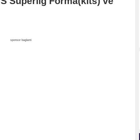
S Süperlig Forma(kits) ve
sponsor baglanti