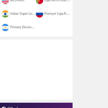
MLS-ABD
Liga NOS-Portekiz
Indian Super League-Hindistan
Premyer Liga-Rusya
Primera Division-Arjantin