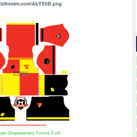
i.hizliresim.com/AkYX0B.png
--------------------------
epe
(Deplasman) Forma 2 url