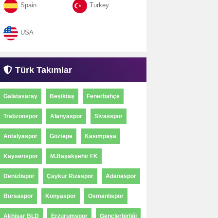
Spain
Turkey
USA
Türk Takımlar
Galatasaray
Beşiktaş
Fenerbahçe
Trabzonspor
Alanyaspor
Sivasspor
Antalyaspor
Göztepe
Kasımpaşa
Kayserispor
M.Başakşehir FK
Denizlispor
Çaykur Rizespor
Adanaspor
Bursaspor
Konyaspor
Osmanlıspor
Akhisar BLD
Erzurumspor
Gençlerbirliği