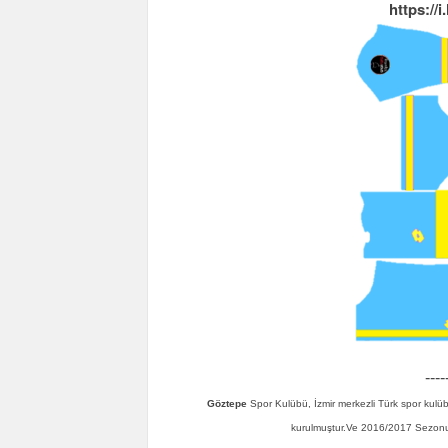
https://
----
Göztepe
Spor Kulübü, İzmir merkezli Türk spor kulüb
kurulmuştur.Ve 2016/2017 Sezonun