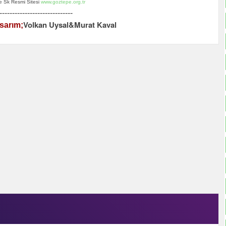
 Sk Resmi Sitesi
www.goztepe.org.tr
-----------------------------
Volkan Uysal&Murat Kaval
sarım;