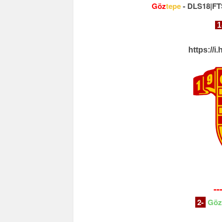
Göz
tepe
- DLS18|FTS
1
https://
--
2-
Göz