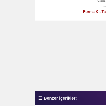
Göstepe
--
Forma Kit Ta
Benzer İçerikler: