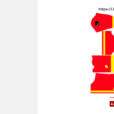
https://
--
4