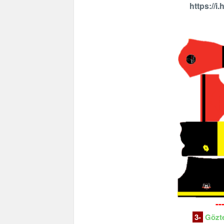
https://
--
3-
Gözt