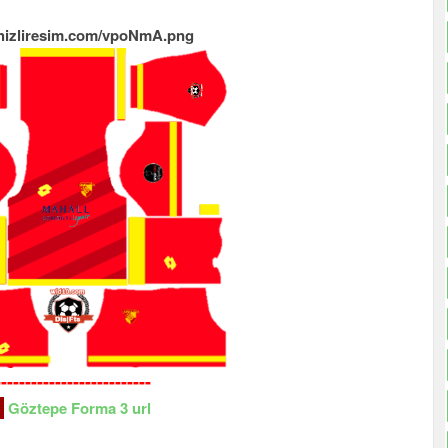
i.hizliresim.com/vpoNmA.png
--------------------------
-
Göztepe
Forma 3 url