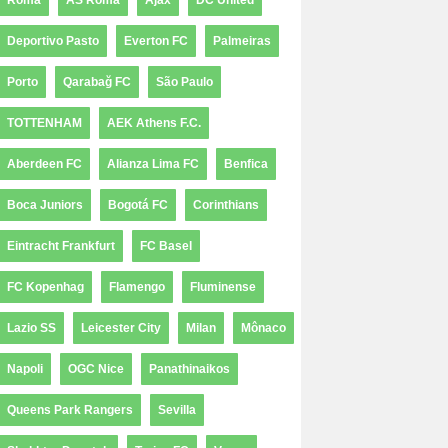
Roma
AS Roma
Ajax
DC United
Deportivo Pasto
Everton FC
Palmeiras
Porto
Qarabağ FC
São Paulo
TOTTENHAM
AEK Athens F.C.
Aberdeen FC
Alianza Lima FC
Benfica
Boca Juniors
Bogotá FC
Corinthians
Eintracht Frankfurt
FC Basel
FC Kopenhag
Flamengo
Fluminense
Lazio SS
Leicester City
Milan
Mônaco
Napoli
OGC Nice
Panathinaikos
Queens Park Rangers
Sevilla