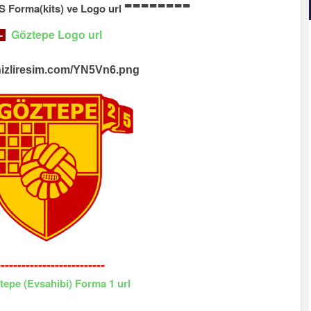
--------
 Forma(kits) ve Logo url
Göztepe Logo url
-
i.hizliresim.com/YN5Vn6.png
--------------------------
tepe
(Evsahibi) Forma 1 url