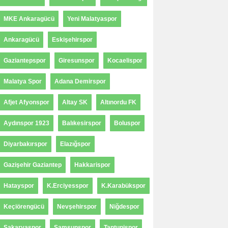
MKE Ankaragücü
Yeni Malatyaspor
Ankaragücü
Eskişehirspor
Gaziantepspor
Giresunspor
Kocaelispor
Malatya Spor
Adana Demirspor
Afjet Afyonspor
Altay SK
Altınordu FK
Aydınspor 1923
Balıkesirspor
Boluspor
Diyarbakırspor
Elazığspor
Gazişehir Gaziantep
Hakkarispor
Hatayspor
K.Erciyesspor
K.Karabükspor
Keçiörengücü
Nevşehirspor
Niğdespor
Sakaryaspor
Samsunspor
Tantunispor