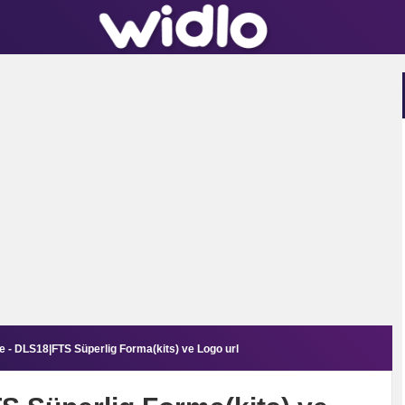
e - DLS18|FTS Süperlig Forma(kits) ve Logo url