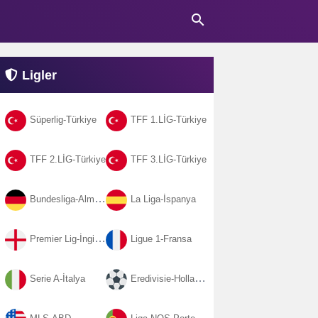
search
Ligler
Süperlig-Türkiye
TFF 1.LİG-Türkiye
TFF 2.LİG-Türkiye
TFF 3.LİG-Türkiye
Bundesliga-Almanya
La Liga-İspanya
Premier Lig-İngiltere
Ligue 1-Fransa
Serie A-İtalya
Eredivisie-Hollanda