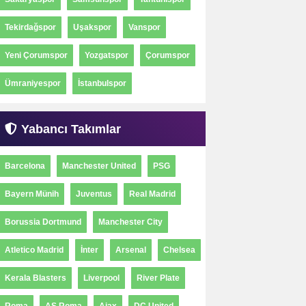
Tekirdağspor
Uşakspor
Vanspor
Yeni Çorumspor
Yozgatspor
Çorumspor
Ümraniyespor
İstanbulspor
Yabancı Takımlar
Barcelona
Manchester United
PSG
Bayern Münih
Juventus
Real Madrid
Borussia Dortmund
Manchester City
Atletico Madrid
İnter
Arsenal
Chelsea
Kerala Blasters
Liverpool
River Plate