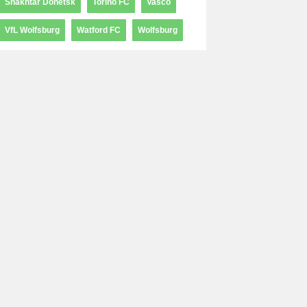
Shakhtar Donetsk
Torino FC
Vasco
VfL Wolfsburg
Watford FC
Wolfsburg