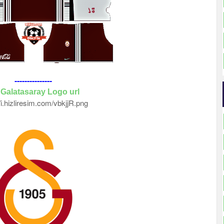
---------------
Galatasaray Logo url
//i.hizliresim.com/vbkjjR.png