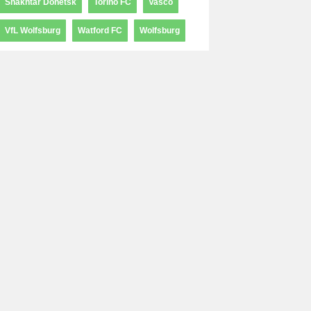
Shakhtar Donetsk
Torino FC
Vasco
VfL Wolfsburg
Watford FC
Wolfsburg