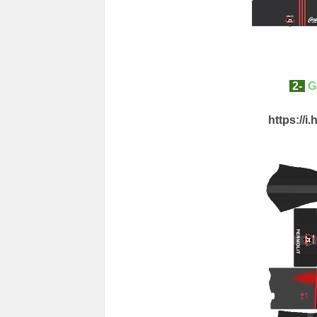
2-
G
https://