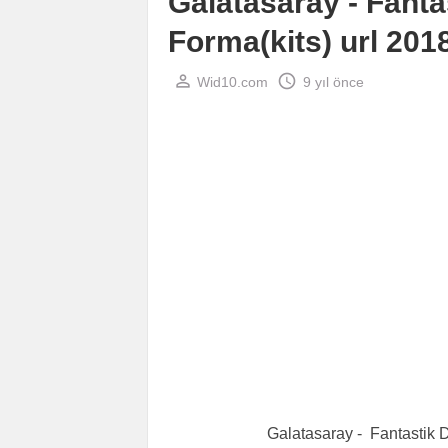
Galatasaray - Fant
Forma(kits) url 201
perm_identity
schedule
Wid10.com
9 yıl önce
Galatasaray - Fantastik