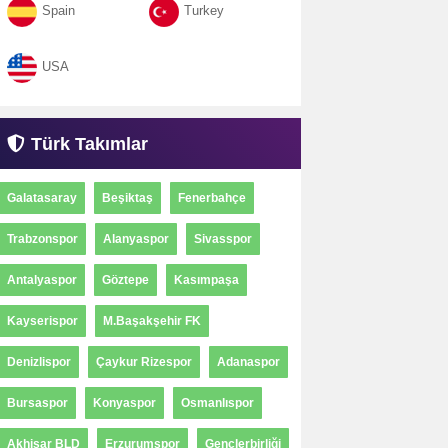
Spain
Turkey
USA
Türk Takımlar
Galatasaray
Beşiktaş
Fenerbahçe
Trabzonspor
Alanyaspor
Sivasspor
Antalyaspor
Göztepe
Kasımpaşa
Kayserispor
M.Başakşehir FK
Denizlispor
Çaykur Rizespor
Adanaspor
Bursaspor
Konyaspor
Osmanlıspor
Akhisar BLD
Erzurumspor
Gençlerbirliği