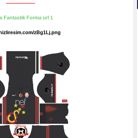
-------------------
s Fantastik Forma url 1
i.hizliresim.com/zBg1Lj.png