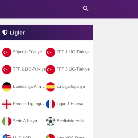
search
Ligler
Süperlig-Türkiye
TFF 1.LİG-Türkiye
TFF 2.LİG-Türkiye
TFF 3.LİG-Türkiye
Bundesliga-Almanya
La Liga-İspanya
Premier Lig-İngiltere
Ligue 1-Fransa
Serie A-İtalya
Eredivisie-Hollanda