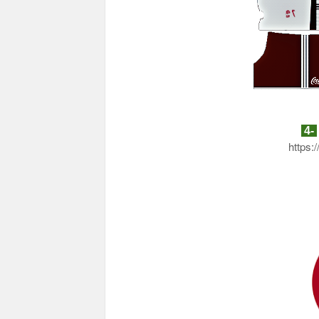
4-
https: