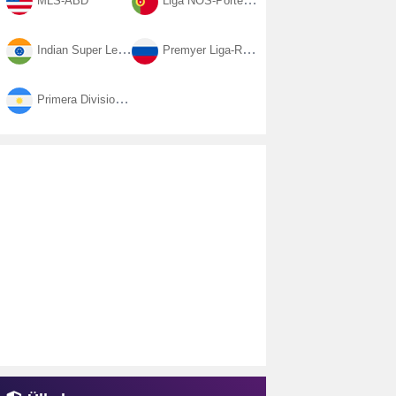
MLS-ABD
Liga NOS-Portekiz
Indian Super League-Hindistan
Premyer Liga-Rusya
Primera Division-Arjantin