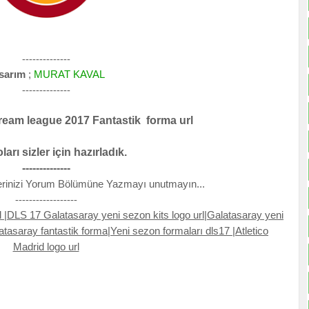
--------------
sarım
;
MURAT KAVAL
--------------
ream league 2017 Fantastik forma url
ları sizler için hazırladık.
--------------
rinizi Yorum Bölümüne Yazmayı unutmayın...
------------------
l |DLS 17 Galatasaray yeni sezon kits logo url|Galatasaray yeni
tasaray fantastik forma|Yeni sezon formaları dls17 |Atletico
Madrid logo url