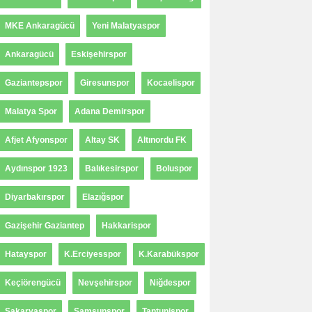
MKE Ankaragücü
Yeni Malatyaspor
Ankaragücü
Eskişehirspor
Gaziantepspor
Giresunspor
Kocaelispor
Malatya Spor
Adana Demirspor
Afjet Afyonspor
Altay SK
Altınordu FK
Aydınspor 1923
Balıkesirspor
Boluspor
Diyarbakırspor
Elazığspor
Gazişehir Gaziantep
Hakkarispor
Hatayspor
K.Erciyesspor
K.Karabükspor
Keçiörengücü
Nevşehirspor
Niğdespor
Sakaryaspor
Samsunspor
Tantunispor