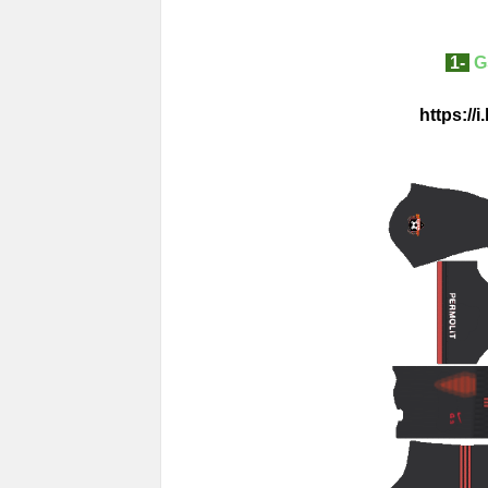
1-
G
https://