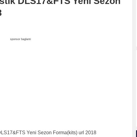
astik DLS17&FTS Yeni Sezon
8
sponsor baglanti
 DLS17&FTS Yeni Sezon Forma(kits) url 2018