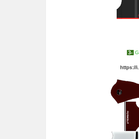
3-
G
https://