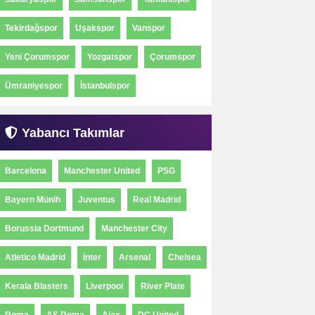
Tekirdağspor
Uşakspor
Vanspor
Yeni Çorumspor
Yozgatspor
Çorumspor
Ümraniyespor
İstanbulspor
Yabancı Takımlar
Barcelona
Manchester United
PSG
Bayern Münih
Juventus
Real Madrid
Borussia Dortmund
Manchester City
Atletico Madrid
İnter
Arsenal
Chelsea
Kerala Blasters
Liverpool
River Plate