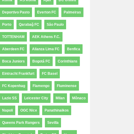
Roma
AS Roma
Ajax
DC United
Deportivo Pasto
Everton FC
Palmeiras
Porto
Qarabağ FC
São Paulo
TOTTENHAM
AEK Athens F.C.
Aberdeen FC
Alianza Lima FC
Benfica
Boca Juniors
Bogotá FC
Corinthians
Eintracht Frankfurt
FC Basel
FC Kopenhag
Flamengo
Fluminense
Lazio SS
Leicester City
Milan
Mônaco
Napoli
OGC Nice
Panathinaikos
Queens Park Rangers
Sevilla