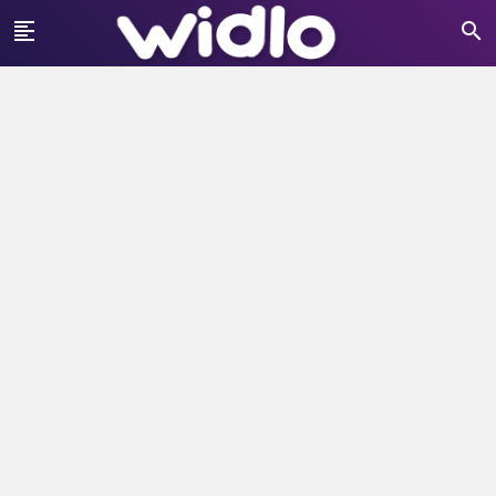
format_align_left
search