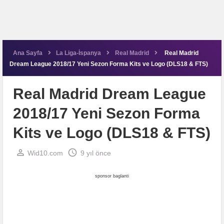
Ana Sayfa
La Liga-İspanya
Real Madrid
Real Madrid
Dream League 2018/17 Yeni Sezon Forma Kits ve Logo (DLS18 & FTS)
Real Madrid Dream League
2018/17 Yeni Sezon Forma
Kits ve Logo (DLS18 & FTS)
perm_identity
schedule
Wid10.com
9 yıl önce
sponsor baglanti