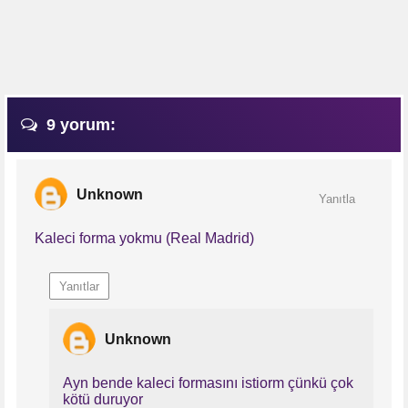
9 yorum:
Unknown
Yanıtla
Kaleci forma yokmu (Real Madrid)
Yanıtlar
Unknown
Ayn bende kaleci formasını istiorm çünkü çok
kötü duruyor