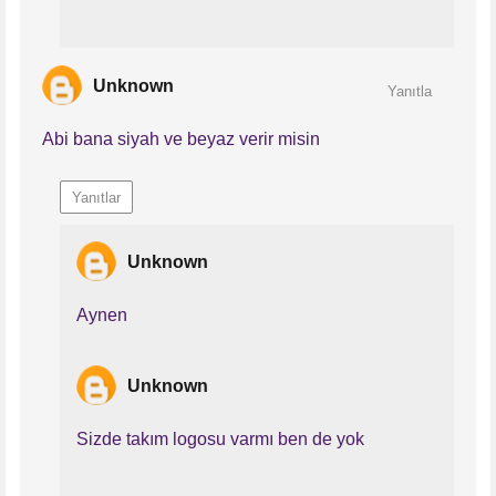
Unknown
Yanıtla
Abi bana siyah ve beyaz verir misin
Yanıtlar
Unknown
Aynen
Unknown
Sizde takım logosu varmı ben de yok