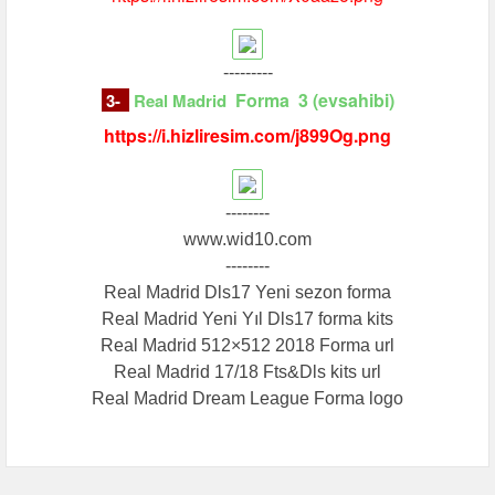
---------
Forma 3 (evsahibi)
3
-
Real Madrid
https://i.hizliresim.com/j899Og.png
--------
www.wid10.com
--------
Real Madrid Dls17 Yeni sezon forma
Real Madrid Yeni Yıl Dls17 forma kits
Real Madrid 512×512 2018 Forma url
Real Madrid 17/18 Fts&Dls kits url
Real Madrid Dream League Forma logo