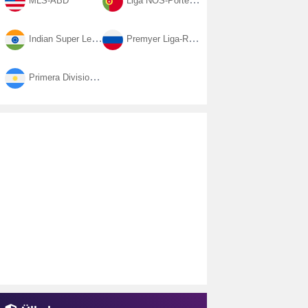
MLS-ABD
Liga NOS-Portekiz
Indian Super League-Hindistan
Premyer Liga-Rusya
Primera Division-Arjantin