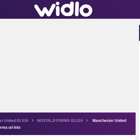
er United DLS16
NOSTALJİ FORMA DLS16
Manchester United
ma url kits