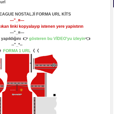
 url
EAGUE NOSTALJİ FORMA URL KİTS
---"_¤---
ıkan linki kopyalayıp istenen yere yapistırın
---"_¤---
yapıldığını 👉
gösteren bu VİDEO'yu izleyin
👈
--"_*--
》
FORMA 1 URL
《《