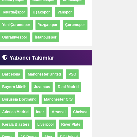
Tekirdağspor
Uşakspor
Vanspor
Yeni Çorumspor
Yozgatspor
Çorumspor
Ümraniyespor
İstanbulspor
Yabancı Takımlar
Barcelona
Manchester United
PSG
Bayern Münih
Juventus
Real Madrid
Borussia Dortmund
Manchester City
Atletico Madrid
İnter
Arsenal
Chelsea
Kerala Blasters
Liverpool
River Plate