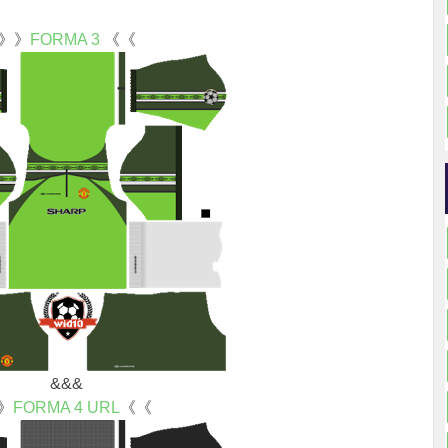
》》
FORMA 3
《《
&&&
》
FORMA 4 URL
《《