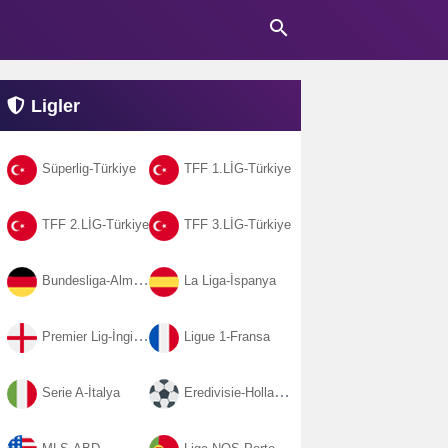
search
Ligler
Süperlig-Türkiye
TFF 1.LİG-Türkiye
TFF 2.LİG-Türkiye
TFF 3.LİG-Türkiye
Bundesliga-Almanya
La Liga-İspanya
Premier Lig-İngiltere
Ligue 1-Fransa
Serie A-İtalya
Eredivisie-Hollanda