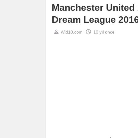
Manchester United 
Dream League 2016 
perm_identity
schedule
Wid10.com
10 yıl önce