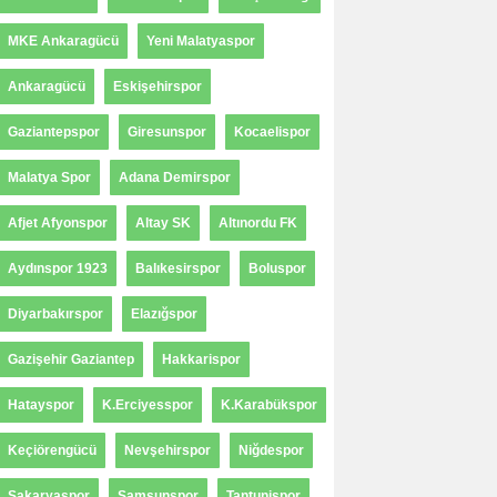
MKE Ankaragücü
Yeni Malatyaspor
Ankaragücü
Eskişehirspor
Gaziantepspor
Giresunspor
Kocaelispor
Malatya Spor
Adana Demirspor
Afjet Afyonspor
Altay SK
Altınordu FK
Aydınspor 1923
Balıkesirspor
Boluspor
Diyarbakırspor
Elazığspor
Gazişehir Gaziantep
Hakkarispor
Hatayspor
K.Erciyesspor
K.Karabükspor
Keçiörengücü
Nevşehirspor
Niğdespor
Sakaryaspor
Samsunspor
Tantunispor