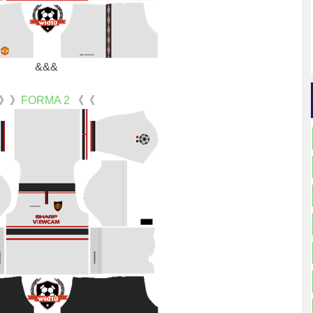
&&&
》》
FORMA 2
《《