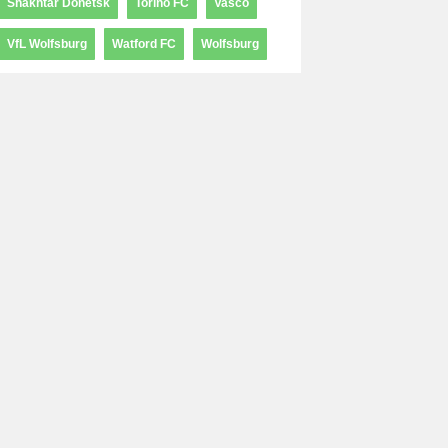
Shakhtar Donetsk
Torino FC
Vasco
VfL Wolfsburg
Watford FC
Wolfsburg