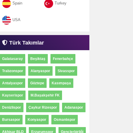
Spain
Turkey
USA
Türk Takımlar
Galatasaray
Beşiktaş
Fenerbahçe
Trabzonspor
Alanyaspor
Sivasspor
Antalyaspor
Göztepe
Kasımpaşa
Kayserispor
M.Başakşehir FK
Denizlispor
Çaykur Rizespor
Adanaspor
Bursaspor
Konyaspor
Osmanlıspor
Akhisar BLD
Erzurumspor
Gençlerbirliği