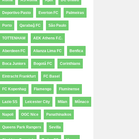
Roma
AS Roma
Ajax
DC United
Deportivo Pasto
Everton FC
Palmeiras
Porto
Qarabağ FC
São Paulo
TOTTENHAM
AEK Athens F.C.
Aberdeen FC
Alianza Lima FC
Benfica
Boca Juniors
Bogotá FC
Corinthians
Eintracht Frankfurt
FC Basel
FC Kopenhag
Flamengo
Fluminense
Lazio SS
Leicester City
Milan
Mônaco
Napoli
OGC Nice
Panathinaikos
Queens Park Rangers
Sevilla