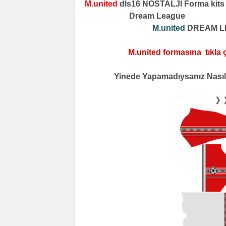
M.united
dls16 NOSTALJİ Forma kits
Dream League
M.united
DREAM L
M.united formasına tıkla ç
Yinede Yapamadıysanız Nasıl 
》