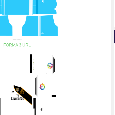
-------
FORMA 3 URL