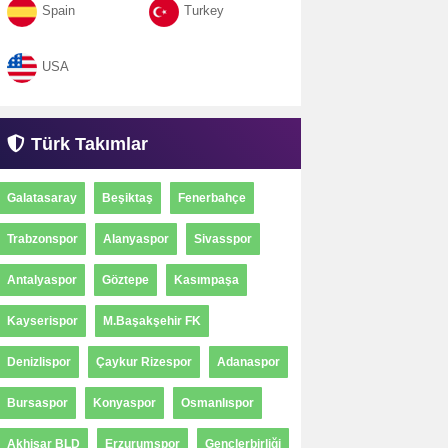
Spain
Turkey
USA
Türk Takımlar
Galatasaray
Beşiktaş
Fenerbahçe
Trabzonspor
Alanyaspor
Sivasspor
Antalyaspor
Göztepe
Kasımpaşa
Kayserispor
M.Başakşehir FK
Denizlispor
Çaykur Rizespor
Adanaspor
Bursaspor
Konyaspor
Osmanlıspor
Akhisar BLD
Erzurumspor
Gençlerbirliği