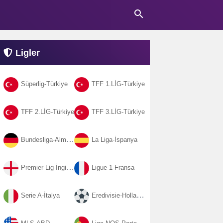
search
Ligler
Süperlig-Türkiye
TFF 1.LİG-Türkiye
TFF 2.LİG-Türkiye
TFF 3.LİG-Türkiye
Bundesliga-Almanya
La Liga-İspanya
Premier Lig-İngiltere
Ligue 1-Fransa
Serie A-İtalya
Eredivisie-Hollanda