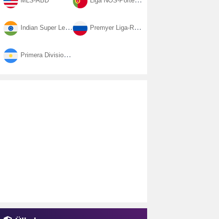
MLS-ABD
Liga NOS-Portekiz
Indian Super League-Hindistan
Premyer Liga-Rusya
Primera Division-Arjantin