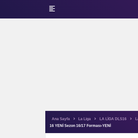
format_align_left
Ana Sayfa
La Liga
LA LİGA DLS16
L
16 YENİ Sezon 16/17 Forması-YENİ