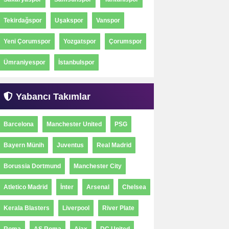
Tekirdağspor
Uşakspor
Vanspor
Yeni Çorumspor
Yozgatspor
Çorumspor
Ümraniyespor
İstanbulspor
Yabancı Takımlar
Barcelona
Manchester United
PSG
Bayern Münih
Juventus
Real Madrid
Borussia Dortmund
Manchester City
Atletico Madrid
İnter
Arsenal
Chelsea
Kerala Blasters
Liverpool
River Plate