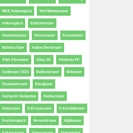
MKE Ankaragücü
Yeni Malatyaspor
Ankaragücü
Eskişehirspor
Gaziantepspor
Giresunspor
Kocaelispor
Malatya Spor
Adana Demirspor
Afjet Afyonspor
Altay SK
Altınordu FK
Aydınspor 1923
Balıkesirspor
Boluspor
Diyarbakırspor
Elazığspor
Gazişehir Gaziantep
Hakkarispor
Hatayspor
K.Erciyesspor
K.Karabükspor
Keçiörengücü
Nevşehirspor
Niğdespor
Sakaryaspor
Samsunspor
Tantunispor