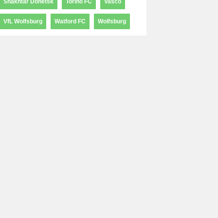
Shakhtar Donetsk
Torino FC
Vasco
VfL Wolfsburg
Watford FC
Wolfsburg