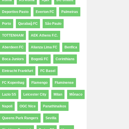
Roma
AS Roma
Ajax
DC United
Deportivo Pasto
Everton FC
Palmeiras
Porto
Qarabağ FC
São Paulo
TOTTENHAM
AEK Athens F.C.
Aberdeen FC
Alianza Lima FC
Benfica
Boca Juniors
Bogotá FC
Corinthians
Eintracht Frankfurt
FC Basel
FC Kopenhag
Flamengo
Fluminense
Lazio SS
Leicester City
Milan
Mônaco
Napoli
OGC Nice
Panathinaikos
Queens Park Rangers
Sevilla