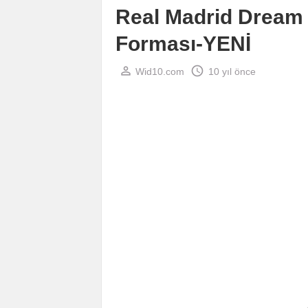
Real Madrid Dream
Forması-YENİ
perm_identity
schedule
Wid10.com
10 yıl önce