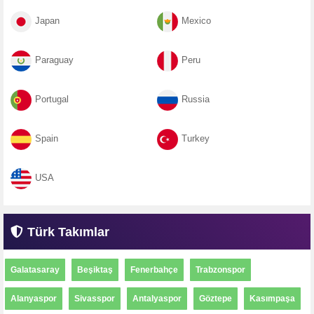
Japan
Mexico
Paraguay
Peru
Portugal
Russia
Spain
Turkey
USA
Türk Takımlar
Galatasaray
Beşiktaş
Fenerbahçe
Trabzonspor
Alanyaspor
Sivasspor
Antalyaspor
Göztepe
Kasımpaşa