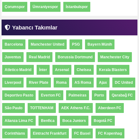
Çorumspor
Ümraniyespor
İstanbulspor
Yabancı Takımlar
Barcelona
Manchester United
PSG
Bayern Münih
Juventus
Real Madrid
Borussia Dortmund
Manchester City
Atletico Madrid
İnter
Arsenal
Chelsea
Kerala Blasters
Liverpool
River Plate
Roma
AS Roma
Ajax
DC United
Deportivo Pasto
Everton FC
Palmeiras
Porto
Qarabağ FC
São Paulo
TOTTENHAM
AEK Athens F.C.
Aberdeen FC
Alianza Lima FC
Benfica
Boca Juniors
Bogotá FC
Corinthians
Eintracht Frankfurt
FC Basel
FC Kopenhag