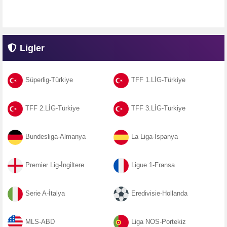
Ligler
Süperlig-Türkiye
TFF 1.LİG-Türkiye
TFF 2.LİG-Türkiye
TFF 3.LİG-Türkiye
Bundesliga-Almanya
La Liga-İspanya
Premier Lig-İngiltere
Ligue 1-Fransa
Serie A-İtalya
Eredivisie-Hollanda
MLS-ABD
Liga NOS-Portekiz