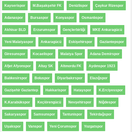
Kayserispor
M.Başakşehir FK
Denizlispor
Çaykur Rizespor
Adanaspor
Bursaspor
Konyaspor
Osmanlıspor
Akhisar BLD
Erzurumspor
Gençlerbirliği
MKE Ankaragücü
Yeni Malatyaspor
Ankaragücü
Eskişehirspor
Gaziantepspor
Giresunspor
Kocaelispor
Malatya Spor
Adana Demirspor
Afjet Afyonspor
Altay SK
Altınordu FK
Aydınspor 1923
Balıkesirspor
Boluspor
Diyarbakırspor
Elazığspor
Gazişehir Gaziantep
Hakkarispor
Hatayspor
K.Erciyesspor
K.Karabükspor
Keçiörengücü
Nevşehirspor
Niğdespor
Sakaryaspor
Samsunspor
Tantunispor
Tekirdağspor
Uşakspor
Vanspor
Yeni Çorumspor
Yozgatspor