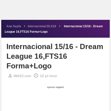
Ana Sayfa
Internacional DLS16
Internacional 15/16 - Dream
League 16,FTS16 Forma+Logo
Internacional 15/16 - Dream
League 16,FTS16
Forma+Logo
perm_identity
schedule
Wid10.com
10 yıl önce
sponsor baglanti