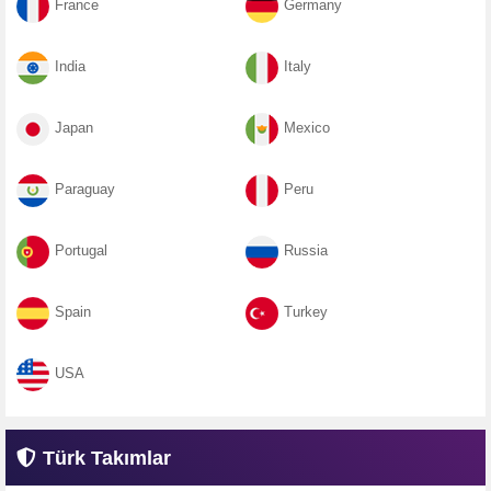
France
Germany
India
Italy
Japan
Mexico
Paraguay
Peru
Portugal
Russia
Spain
Turkey
USA
Türk Takımlar