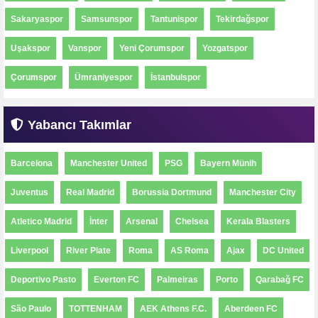
Sakaryaspor
Samsunspor
Tantunispor
Tekirdağspor
Uşakspor
Vanspor
Yeni Çorumspor
Yozgatspor
Çorumspor
Ümraniyespor
İstanbulspor
Yabancı Takımlar
Barcelona
Manchester United
PSG
Bayern Münih
Juventus
Real Madrid
Borussia Dortmund
Manchester City
Atletico Madrid
İnter
Arsenal
Chelsea
Kerala Blasters
Liverpool
River Plate
Roma
AS Roma
Ajax
DC United
Deportivo Pasto
Everton FC
Palmeiras
Porto
Qarabağ FC
São Paulo
TOTTENHAM
AEK Athens F.C.
Aberdeen FC