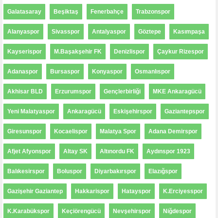
Galatasaray
Beşiktaş
Fenerbahçe
Trabzonspor
Alanyaspor
Sivasspor
Antalyaspor
Göztepe
Kasımpaşa
Kayserispor
M.Başakşehir FK
Denizlispor
Çaykur Rizespor
Adanaspor
Bursaspor
Konyaspor
Osmanlıspor
Akhisar BLD
Erzurumspor
Gençlerbirliği
MKE Ankaragücü
Yeni Malatyaspor
Ankaragücü
Eskişehirspor
Gaziantepspor
Giresunspor
Kocaelispor
Malatya Spor
Adana Demirspor
Afjet Afyonspor
Altay SK
Altınordu FK
Aydınspor 1923
Balıkesirspor
Boluspor
Diyarbakırspor
Elazığspor
Gazişehir Gaziantep
Hakkarispor
Hatayspor
K.Erciyesspor
K.Karabükspor
Keçiörengücü
Nevşehirspor
Niğdespor