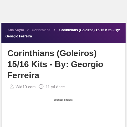
Ana Sayfa
Corinthians
Corinthians (Goleiros) 15/16 Kits - By:
Georgio Ferreira
Corinthians (Goleiros)
15/16 Kits - By: Georgio
Ferreira
perm_identity
schedule
Wid10.com
11 yıl önce
sponsor baglanti