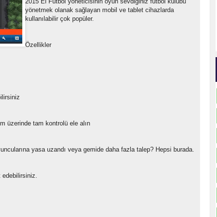
2015 El Futbol yöneticisinin oyun sevdiğiniz futbol kulübü
yönetmek olanak sağlayan mobil ve tablet cihazlarda
kullanılabilir çok popüler.
Özellikler
irsiniz
im üzerinde tam kontrolü ele alın
yuncularına yasa uzandı veya gemide daha fazla talep? Hepsi burada.
t edebilirsiniz.