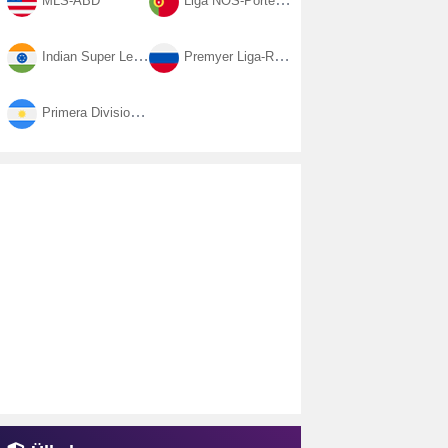
MLS-ABD
Liga NOS-Portekiz
Indian Super League-Hindistan
Premyer Liga-Rusya
Primera Division-Arjantin