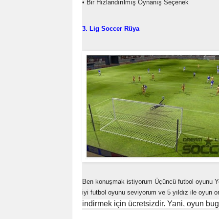
• Bir Hızlandırılmış Oynanış Seçenek
3. Lig Soccer Rüya
Ben konuşmak istiyorum Üçüncü futbol oyunu 
iyi futbol oyunu seviyorum ve 5 yıldız ile oyun
indirmek için ücretsizdir. Yani, oyun bu