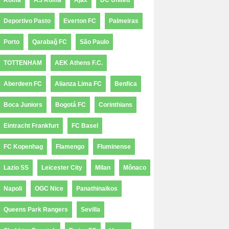
Roma
AS Roma
Ajax
DC United
Deportivo Pasto
Everton FC
Palmeiras
Porto
Qarabağ FC
São Paulo
TOTTENHAM
AEK Athens F.C.
Aberdeen FC
Alianza Lima FC
Benfica
Boca Juniors
Bogotá FC
Corinthians
Eintracht Frankfurt
FC Basel
FC Kopenhag
Flamengo
Fluminense
Lazio SS
Leicester City
Milan
Mônaco
Napoli
OGC Nice
Panathinaikos
Queens Park Rangers
Sevilla