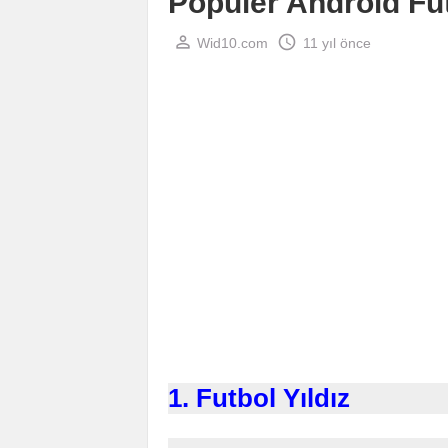
Popüler Android Fu
perm_identity
schedule
Wid10.com
11 yıl önce
1. Futbol Yıldız