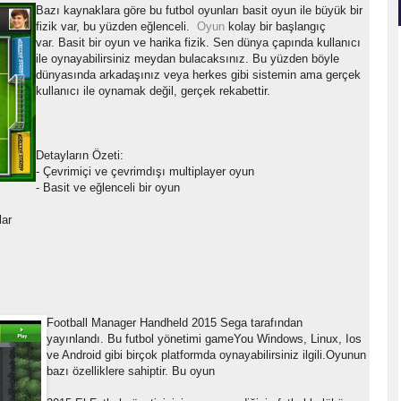
Bazı kaynaklara göre bu futbol oyunları basit oyun ile büyük bir
fizik var, bu yüzden eğlenceli.
Oyun
kolay bir başlangıç ​​
var.
Basit bir oyun ve harika fizik. Sen dünya çapında kullanıcı
ile oynayabilirsiniz meydan bulacaksınız. Bu yüzden böyle
dünyasında arkadaşınız veya herkes gibi sistemin ama gerçek
kullanıcı ile oynamak değil, gerçek rekabettir.
Detayların Özeti:
- Çevrimiçi ve çevrimdışı multiplayer oyun
- Basit ve eğlenceli bir oyun
lar
Football Manager Handheld 2015 Sega tarafından
yayınlandı. Bu futbol yönetimi gameYou Windows, Linux, Ios
ve Android gibi birçok platformda oynayabilirsiniz ilgili.Oyunun
bazı özelliklere sahiptir. Bu oyun