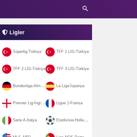
search
Ligler
Süperlig-Türkiye
TFF 1.LİG-Türkiye
TFF 2.LİG-Türkiye
TFF 3.LİG-Türkiye
Bundesliga-Almanya
La Liga-İspanya
Premier Lig-İngiltere
Ligue 1-Fransa
Serie A-İtalya
Eredivisie-Hollanda