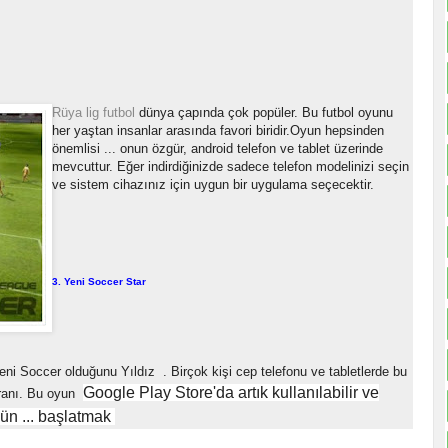
Rüya lig futbol
dünya çapında çok popüler. Bu futbol oyunu
her yaştan insanlar arasında favori biridir.Oyun hepsinden
önemlisi ... onun özgür, android telefon ve tablet üzerinde
mevcuttur. Eğer indirdiğinizde sadece telefon modelinizi seçin
ve sistem cihazınız için uygun bir uygulama seçecektir.
3. Yeni Soccer Star
Yeni Soccer olduğunu
Yıldız
. Birçok kişi cep telefonu ve tabletlerde bu
Google Play Store'da artık kullanılabilir ve
 oranı. Bu oyun
gün ... başlatmak